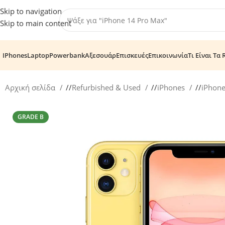
Skip to navigation
Skip to main content
IPhones
Laptop
Powerbank
Αξεσουάρ
Επισκευές
Επικοινωνία
Τι Είναι Τα 
Αρχική σελίδα
/
Refurbished & Used
/
iPhones
/
iPhon
GRADE B