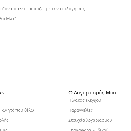
οϊόν που να ταιριάζει με την επιλογή σας.
ks
Ο Λογαριασμός Μου
Πίνακας ελέγχου
 κινητό που θέλω
Παραγγελίες
ολής
Στοιχεία λογαριασμού
ωμής
Επαναφορά κωδικού