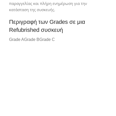
παραγγελίας και πλήρη ενημέρωση για την
κατάσταση της συσκευής.
Περιγραφή των Grades σε μια
Refubrished συσκευή
Grade A
Grade B
Grade C
Grade A*
Συσκευή σε άριστη κατάσταση με
ελάχιστα ή καθόλου σημάδια χρήσης.