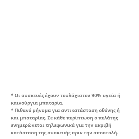
Grade A*
Συσκευή σε άριστη κατάσταση με
ελάχιστα ή καθόλου σημάδια χρήσης.
* Οι συσκευές έχουν τουλάχιστον 90% υγεία ή
καινούργια μπαταρία.
* Πιθανό μήνυμα για αντικατάσταση οθόνης ή
και μπαταρίας. Σε κάθε περίπτωση ο πελάτης
ενημερώνεται τηλεφωνικά για την ακριβή
κατάσταση της συσκευής πριν την αποστολή.