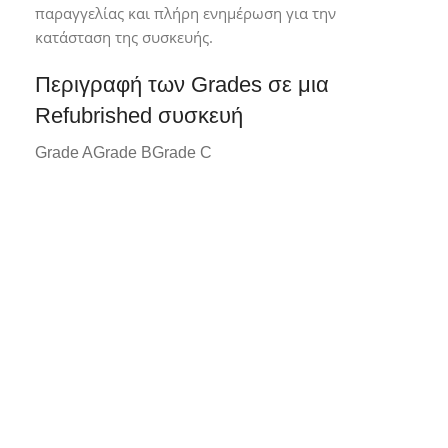
παραγγελίας και πλήρη ενημέρωση για την
κατάσταση της συσκευής.
Περιγραφή των Grades σε μια
Refubrished συσκευή
Grade A
Grade B
Grade C
Grade A*
Συσκευή σε άριστη κατάσταση με
ελάχιστα ή καθόλου σημάδια χρήσης.