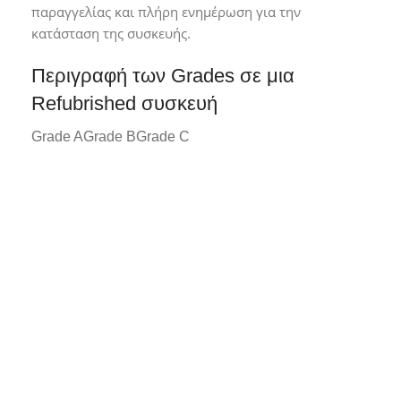
παραγγελίας και πλήρη ενημέρωση για την
κατάσταση της συσκευής.
Περιγραφή των Grades σε μια
Refubrished συσκευή
Grade A
Grade B
Grade C
Grade A*
Συσκευή σε άριστη κατάσταση με
ελάχιστα ή καθόλου σημάδια χρήσης.