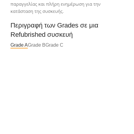
παραγγελίας και πλήρη ενημέρωση για την
κατάσταση της συσκευής.
Περιγραφή των Grades σε μια
Refubrished συσκευή
Grade A
Grade B
Grade C
Grade A*
Συσκευή σε άριστη κατάσταση με
ελάχιστα ή καθόλου σημάδια χρήσης.