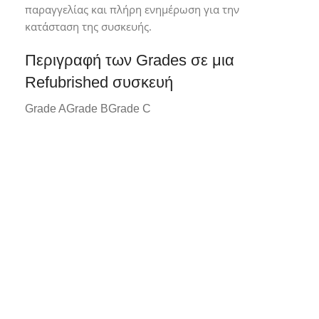
παραγγελίας και πλήρη ενημέρωση για την
κατάσταση της συσκευής.
Περιγραφή των Grades σε μια
Refubrished συσκευή
Grade A
Grade B
Grade C
Grade A*
Συσκευή σε άριστη κατάσταση με
ελάχιστα ή καθόλου σημάδια χρήσης.