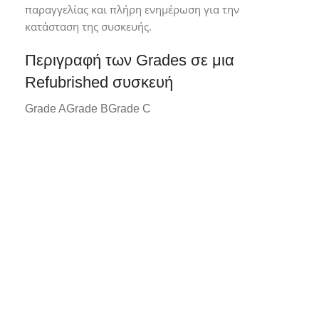
παραγγελίας και πλήρη ενημέρωση για την
κατάσταση της συσκευής.
Περιγραφή των Grades σε μια
Refubrished συσκευή
Grade A
Grade B
Grade C
Grade A*
Συσκευή σε άριστη κατάσταση με
ελάχιστα ή καθόλου σημάδια χρήσης.