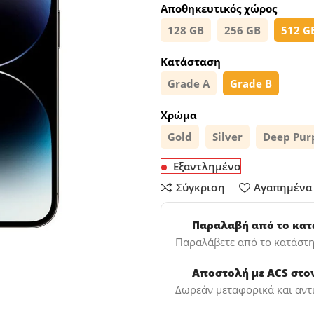
Αποθηκευτικός χώρος
128 GB
256 GB
512 G
Κατάσταση
Grade A
Grade B
Χρώμα
Gold
Silver
Deep Pur
Εξαντλημένο
Σύγκριση
Αγαπημένα
Παραλαβή από το κα
Παραλάβετε από το κατάστη
Αποστολή με ACS στο
Δωρεάν μεταφορικά και αντ