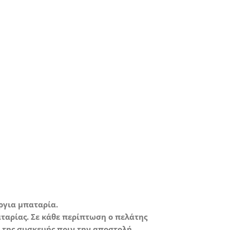
Grade A*
ε άριστη κατάσταση με ελάχιστα ή
καθόλου σημάδια χρήσης.
ύργια μπαταρία.
ταρίας. Σε κάθε περίπτωση ο πελάτης
της συσκευής πριν την αποστολή.