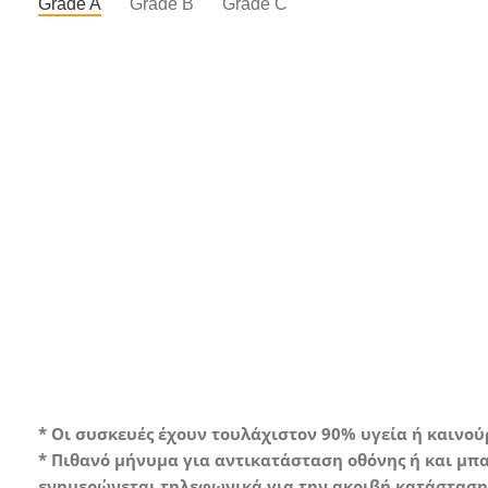
Grade A
Grade B
Grade C
Συσκευή σ
* Οι συσκευές έχουν τουλάχιστον 90% υγεία ή καινο
* Πιθανό μήνυμα για αντικατάσταση οθόνης ή και μπα
ενημερώνεται τηλεφωνικά για την ακριβή κατάσταση 