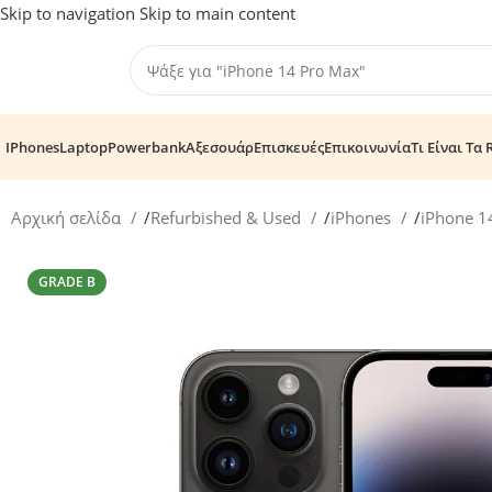
Skip to navigation
Skip to main content
IPhones
Laptop
Powerbank
Αξεσουάρ
Επισκευές
Επικοινωνία
Τι Είναι Τα 
Αρχική σελίδα
/
Refurbished & Used
/
iPhones
/
iPhone 1
GRADE B