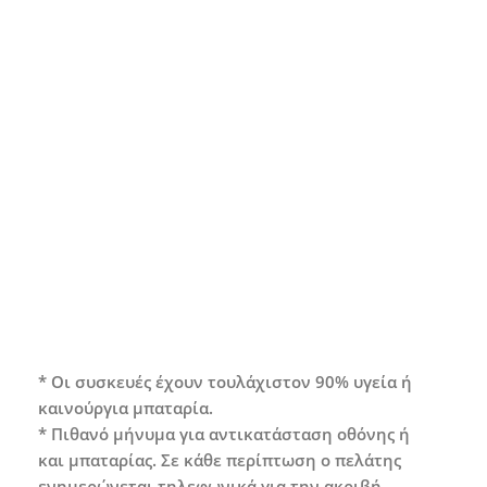
Grade A*
Συσκευή σε άριστη κατάσταση με ελάχιστα
ή καθόλου σημάδια χρήσης.
* Οι συσκευές έχουν τουλάχιστον 90% υγεία ή
καινούργια μπαταρία.
* Πιθανό μήνυμα για αντικατάσταση οθόνης ή
και μπαταρίας. Σε κάθε περίπτωση ο πελάτης
ενημερώνεται τηλεφωνικά για την ακριβή