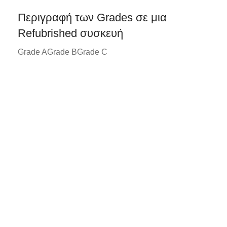
Περιγραφή των Grades σε μια
Refubrished συσκευή
Grade A
Grade B
Grade C
Grade A*
Συσκευή σε άριστη κατάσταση με
ελάχιστα ή καθόλου σημάδια χρήσης.