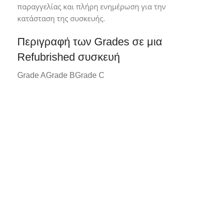
παραγγελίας και πλήρη ενημέρωση για την
κατάσταση της συσκευής.
Περιγραφή των Grades σε μια
Refubrished συσκευή
Grade A
Grade B
Grade C
Grade A*
Συσκευή σε άριστη κατάσταση με
ελάχιστα ή καθόλου σημάδια χρήσης.