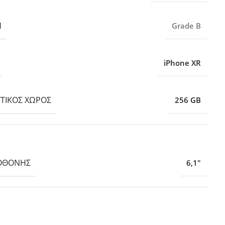
Η
Grade B
iPhone XR
ΤΙΚΌΣ ΧΏΡΟΣ
256 GB
ΟΘΌΝΗΣ
6,1″