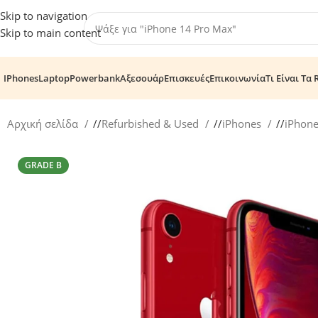
Skip to navigation
Skip to main content
IPhones
Laptop
Powerbank
Αξεσουάρ
Επισκευές
Επικοινωνία
Τι Είναι Τα 
Αρχική σελίδα
/
Refurbished & Used
/
iPhones
/
iPhon
GRADE B