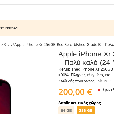
Refurbished;
e XR
/
Apple iPhone Xr 256GB Red Refurbished Grade B – Πολ
Apple iPhone Xr
– Πολύ καλό (24
Refurbished iPhone Xr 256GB 
>90%. Πλήρως ελεγμένο, έτοιμ
Κωδικός προϊόντος:
iph_xr_2
200,00
€
Εξαντ
Αποθηκευτικός χώρος
64 GB
256 GB