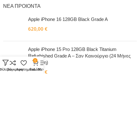
ΝΕΑ ΠΡΟΙΟΝΤΑ
Apple iPhone 16 128GB Black Grade A
620,00
€
Apple iPhone 15 Pro 128GB Black Titanium
Refurbished Grade A – Σαν Καινούργιο (24 Μήνες
0
Εγγύηση)
Φίλτρα
Σύγκριση
Αγαπημένα
Καλάθι
Μενού
599,00
€
Copyright 2026
by diversIT.gr