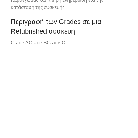
κατάσταση της συσκευής.
Περιγραφή των Grades σε μια
Refubrished συσκευή
Grade A
Grade B
Grade C
Grade A*
Συσκευή σε άριστη κατάσταση με
ελάχιστα ή καθόλου σημάδια χρήσης.